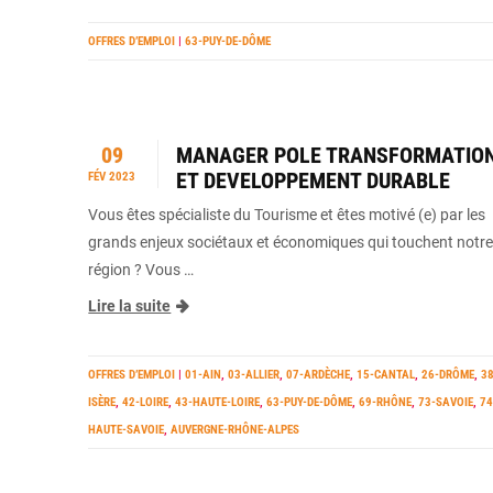
OFFRES D’EMPLOI
|
63-PUY-DE-DÔME
09
MANAGER POLE TRANSFORMATIO
ET DEVELOPPEMENT DURABLE
FÉV 2023
Vous êtes spécialiste du Tourisme et êtes motivé (e) par les
grands enjeux sociétaux et économiques qui touchent notre
région ? Vous …
Lire la suite
OFFRES D’EMPLOI
|
01-AIN
,
03-ALLIER
,
07-ARDÈCHE
,
15-CANTAL
,
26-DRÔME
,
38
ISÈRE
,
42-LOIRE
,
43-HAUTE-LOIRE
,
63-PUY-DE-DÔME
,
69-RHÔNE
,
73-SAVOIE
,
74
HAUTE-SAVOIE
,
AUVERGNE-RHÔNE-ALPES