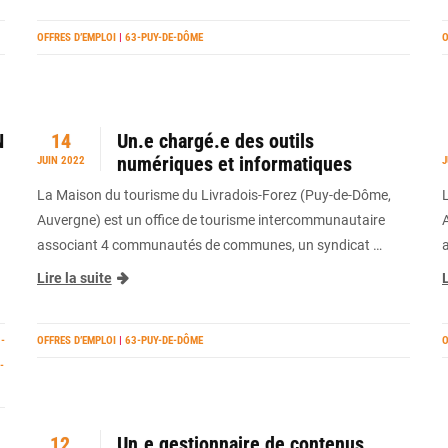
OFFRES D’EMPLOI
|
63-PUY-DE-DÔME
O
N
14
Un.e chargé.e des outils
numériques et informatiques
JUIN 2022
J
La Maison du tourisme du Livradois-Forez (Puy-de-Dôme,
Auvergne) est un office de tourisme intercommunautaire
associant 4 communautés de communes, un syndicat …
Lire la suite
L
-
OFFRES D’EMPLOI
|
63-PUY-DE-DÔME
O
-
12
Un.e gestionnaire de contenus