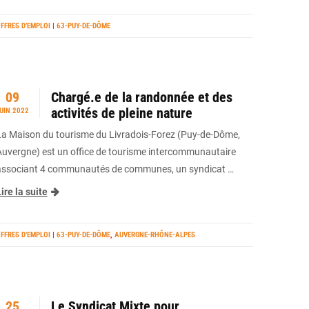
FFRES D’EMPLOI
|
63-PUY-DE-DÔME
09
Chargé.e de la randonnée et des
activités de pleine nature
UIN 2022
La Maison du tourisme du Livradois-Forez (Puy-de-Dôme,
Auvergne) est un office de tourisme intercommunautaire
associant 4 communautés de communes, un syndicat …
ire la suite
FFRES D’EMPLOI
|
63-PUY-DE-DÔME
,
AUVERGNE-RHÔNE-ALPES
25
Le Syndicat Mixte pour