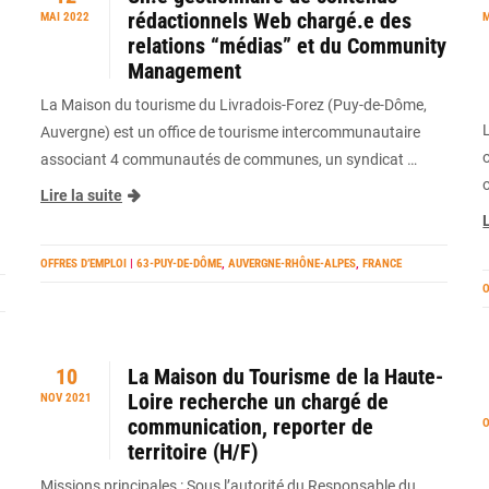
rédactionnels Web chargé.e des
MAI 2022
M
relations “médias” et du Community
Management
La Maison du tourisme du Livradois-Forez (Puy-de-Dôme,
Auvergne) est un office de tourisme intercommunautaire
associant 4 communautés de communes, un syndicat …
o
Lire la suite
L
OFFRES D’EMPLOI
|
63-PUY-DE-DÔME
,
AUVERGNE-RHÔNE-ALPES
,
FRANCE
O
10
La Maison du Tourisme de la Haute-
Loire recherche un chargé de
NOV 2021
communication, reporter de
O
territoire (H/F)
Missions principales : Sous l’autorité du Responsable du