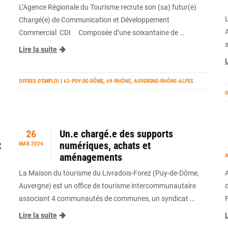
L’Agence Régionale du Tourisme recrute son (sa) futur(e)
Chargé(e) de Communication et Développement
Commercial CDI Composée d’une soixantaine de …
Lire la suite
L
OFFRES D’EMPLOI
|
63-PUY-DE-DÔME
,
69-RHÔNE
,
AUVERGNE-RHÔNE-ALPES
O
26
Un.e chargé.e des supports
t
numériques, achats et
MAR 2024
aménagements
A
La Maison du tourisme du Livradois-Forez (Puy-de-Dôme,
Auvergne) est un office de tourisme intercommunautaire
associant 4 communautés de communes, un syndicat …
Lire la suite
L