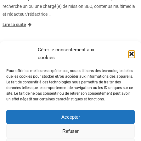
recherche un ou une chargé(e) de mission SEO, contenus multimedia
et rédacteur/rédactrice …
Lire la suite
OFFRES D’EMPLOI
|
94-VAL-DE-MARNE
Gérer le consentement aux
cookies
Pour offrir les meilleures expériences, nous utilisons des technologies telles
que les cookies pour stocker et/ou accéder aux informations des appareils.
Le fait de consentir à ces technologies nous permettra de traiter des
ADN Tourisme
données telles que le comportement de navigation ou les ID uniques sur ce
site. Le fait de ne pas consentir ou de retirer son consentement peut avoir
Fédération nationale des organismes
un effet négatif sur certaines caractéristiques et fonctions.
institutionnels de tourisme
82 avenue du Maine – 75014 Paris
01 44 11 10 30
Accepter
Refuser