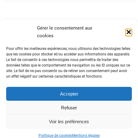
Gérer le consentement aux
cookies
Pour offrir les meilleures expériences, nous utilisons des technologies telles
que les cookies pour stocker et/ou accéder aux informations des appareils.
Le fait de consentir à ces technologies nous permettra de traiter des
ADN Tourisme
données telles que le comportement de navigation ou les ID uniques sur ce
site. Le fait de ne pas consentir ou de retirer son consentement peut avoir
Fédération nationale des organismes
un effet négatif sur certaines caractéristiques et fonctions.
institutionnels de tourisme
82 avenue du Maine – 75014 Paris
01 44 11 10 30
Accepter
Refuser
Données personnelles
-
Politique cookies
-
Voir les préférences
Mentions légales
-
Cookies RGPD
-
Contactez-
nous
Vers le haut
Politique de cookies
Mentions légales