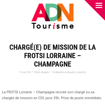
CHARGÉ(E) DE MISSION DE LA
FROTSI LORRAINE –
CHAMPAGNE
|
|
17 mai 2023
Offres d’emploi
54-Meurthe-et-Moselle
,
Grand-Est
La FROTSI Lorraine – Champagne recrute son chargé ou sa
chargée de mission en CDI, pour 25h. Prise de poste immédiate.