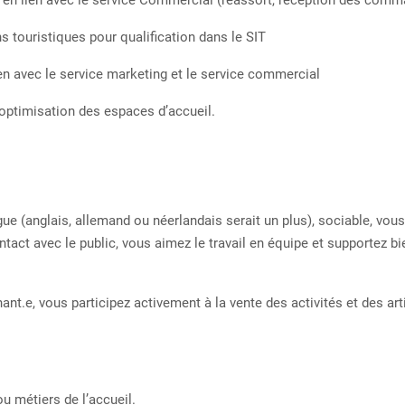
que en lien avec le service Commercial (réassort, réception des com
 touristiques pour qualification dans le SIT
en avec le service marketing et le service commercial
’optimisation des espaces d’accueil.
gue (anglais, allemand ou néerlandais serait un plus), sociable, vous
 contact avec le public, vous aimez le travail en équipe et supportez b
ant.e, vous participez activement à la vente des activités et des art
 métiers de l’accueil.