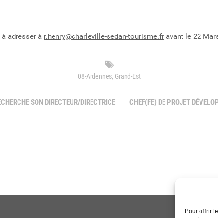
V à adresser à
r.henry@charleville-sedan-tourisme.fr
avant le 22 Mar
08-Ardennes
,
Grand-Est
ECHERCHE SON DIRECTEUR/DIRECTRICE
CHEF(FE) DE PROJET DÉVEL
Pour offrir l