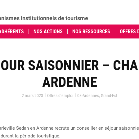
anismes institutionnels de tourisme
ADHÉRENTS
NOS ACTIONS
NOS RESSOURCES
OFFRES 
JOUR SAISONNIER – CHA
ARDENNE
|
|
2 mars 2023
Offres d’emploi
08-Ardennes
,
Grand-Est
arleville Sedan en Ardenne recrute un conseiller en séjour saisonnier
 durant la période touristique.