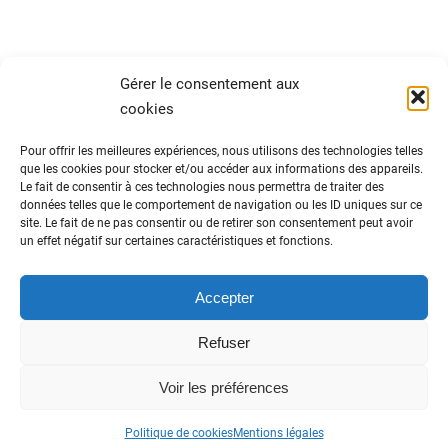
Gérer le consentement aux
cookies
Pour offrir les meilleures expériences, nous utilisons des technologies telles
que les cookies pour stocker et/ou accéder aux informations des appareils.
Le fait de consentir à ces technologies nous permettra de traiter des
ADN Tourisme
données telles que le comportement de navigation ou les ID uniques sur ce
site. Le fait de ne pas consentir ou de retirer son consentement peut avoir
Fédération nationale des organismes
un effet négatif sur certaines caractéristiques et fonctions.
institutionnels de tourisme
82 avenue du Maine – 75014 Paris
01 44 11 10 30
Accepter
Refuser
Données personnelles
-
Politique cookies
-
Voir les préférences
Mentions légales
-
Cookies RGPD
-
Contactez-
nous
Vers le haut
Politique de cookies
Mentions légales