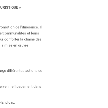
URISTIQUE »
motion de l’itinérance. Il
ntercommunalités et leurs
ur conforter la chaîne des
t la mise en œuvre
arge différentes actions de
tervenir efficacement dans
Handicap,