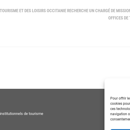
 TOURISME ET DES LOISIRS OCCITANIE RECHERCHE UN CHARGÉ DE MISSIO
OFFICES DE 
Pour offrir l
cookies pour
ces technolo
nstitutionnels de tourisme
navigation ou
consentement