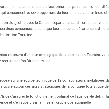
oordonner les actions des professionnels, organismes, collectivité
 qui concourent au développement du tourisme durable en Indre-et-
tion d’objectifs avec le Conseil départemental d’Indre-et-Loire, ell
 services concernés, la politique touristique du département d’Indre-
destination Touraine.
mise en œuvre d’un plan stratégique de la destination Touraine-val 
e recrute son/sa Directeur/trice.
repose sur une équipe technique de 12 collaborateurs mobilisées da
s’articule autour des axes stratégiques de la politique touristique d
r/trice d’assurer le fonctionnement optimal de l’agence, de définir la
gence et d’en superviser la mise en œuvre opérationnelle.