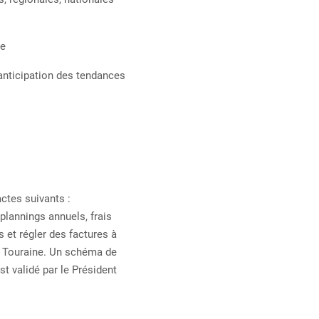
ue
(anticipation des tendances
actes suivants :
plannings annuels, frais
 et régler des factures à
T Touraine. Un schéma de
t validé par le Président