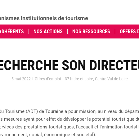
anismes institutionnels de tourisme
ADHÉRENTS
NOS ACTIONS
NOS RESSOURCES
OFFRES 
ECHERCHE SON DIRECTE
|
|
5 mai 2022
Offres d’emploi
37-Indre-et-Loire
,
Centre Val de Loire
u Tourisme (ADT) de Touraine a pour mission, au niveau du départem
es mesures ayant pour effet de développer le potentiel touristique 
services des prestations touristiques, l’accueil et l’animation touristi
vironnement, social, économique et sociétal).