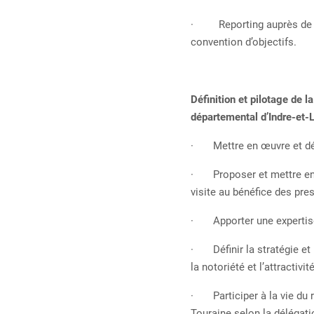
· Reporting auprès de la 
convention d’objectifs.
Définition et pilotage de l
départemental d’Indre-et-L
· Mettre en œuvre et dépl
· Proposer et mettre en œu
visite au bénéfice des pres
· Apporter une expertise/
· Définir la stratégie et
la notoriété et l’attractivi
· Participer à la vie du r
Touraine selon la délégati