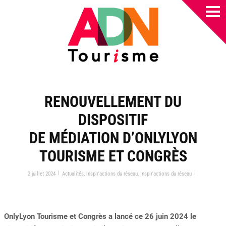
RENOUVELLEMENT DU
DISPOSITIF
DE MÉDIATION D’ONLYLYON
TOURISME ET CONGRÈS
|
|
2 juillet 2024
Actualités
,
Inspir'actions du réseau
,
Inspir'actions du réseau
OnlyLyon Tourisme et Congrès a lancé ce 26 juin 2024 le