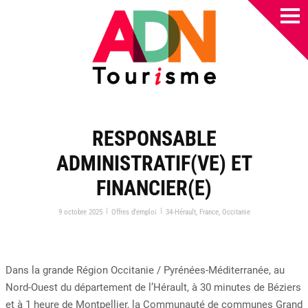
RESPONSABLE
ADMINISTRATIF(VE) ET
FINANCIER(E)
|
|
9 octobre 2025
Offres d’emploi
34-Hérault
,
France
,
Occitanie
Dans la grande Région Occitanie / Pyrénées-Méditerranée, au
Nord-Ouest du département de l’Hérault, à 30 minutes de Béziers
et à 1 heure de Montpellier, la Communauté de communes Grand