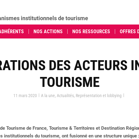
anismes institutionnels de tourisme
ADHÉRENTS
NOS ACTIONS
NOS RESSOURCES
OFFRES 
RATIONS DES ACTEURS 
TOURISME
|
|
11 mars 2020
A la une
,
Actualités
,
Représentation et lobbying
e Tourisme de France, Tourisme & Territoires et Destination Régions
 institutionnels du tourisme, ont fusionné en une structure unique