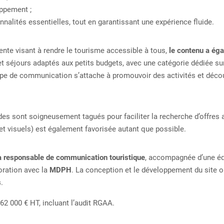
oppement ;
nnalités essentielles, tout en garantissant une expérience fluide.
te visant à rendre le tourisme accessible à tous,
le contenu a éga
 et séjours adaptés aux petits budgets, avec une catégorie dédiée s
uipe de communication s’attache à promouvoir des activités et déco
ides sont soigneusement tagués pour faciliter la recherche d’offres 
t visuels) est également favorisée autant que possible.
a responsable de communication touristique
, accompagnée d’une équ
oration avec la
MDPH
. La conception et le développement du site on
s
.
 62 000 € HT, incluant l’audit RGAA.