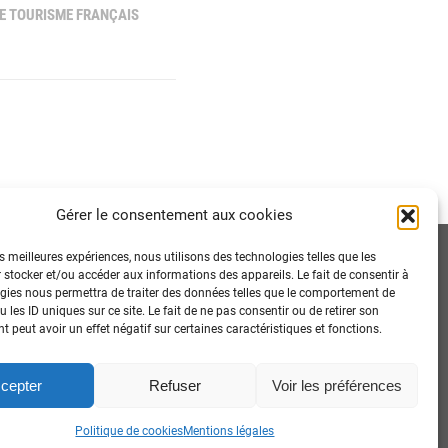
E TOURISME FRANÇAIS
Gérer le consentement aux cookies
es meilleures expériences, nous utilisons des technologies telles que les
 stocker et/ou accéder aux informations des appareils. Le fait de consentir à
gies nous permettra de traiter des données telles que le comportement de
 les ID uniques sur ce site. Le fait de ne pas consentir ou de retirer son
 peut avoir un effet négatif sur certaines caractéristiques et fonctions.
cepter
Refuser
Voir les préférences
itique cookies
-
Mentions légales
-
Cookies RGPD
-
Contactez-nous
Politique de cookies
Mentions légales
Vers le haut