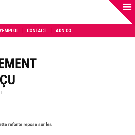
D’EMPLOI
CONTACT
ADN’CO
PEMENT
NÇU
|
tte refonte repose sur les