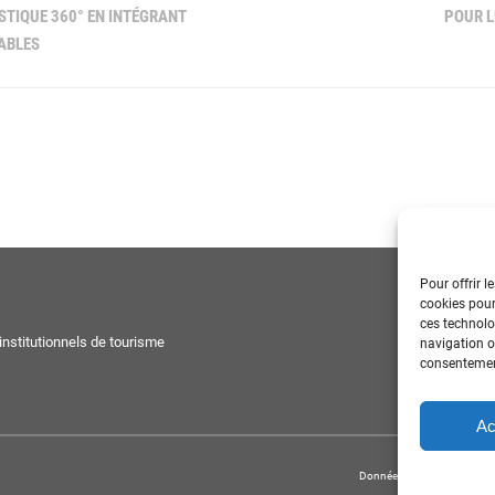
STIQUE 360° EN INTÉGRANT
POUR L
ABLES
Pour offrir l
cookies pour
ces technolo
nstitutionnels de tourisme
navigation ou
consentement
Ac
Données personnelles
-
Pol