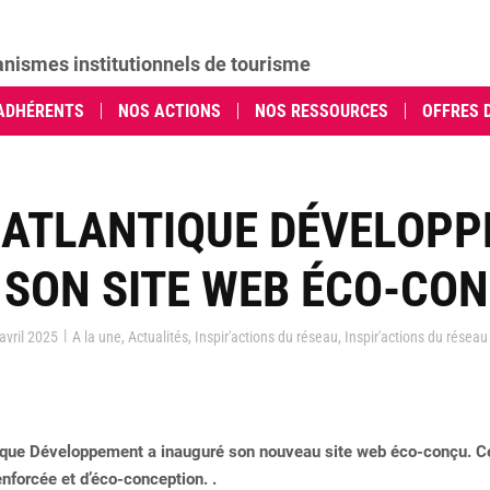
anismes institutionnels de tourisme
ADHÉRENTS
NOS ACTIONS
NOS RESSOURCES
OFFRES 
-ATLANTIQUE DÉVELOP
 SON SITE WEB ÉCO-CO
|
avril 2025
A la une
,
Actualités
,
Inspir'actions du réseau
,
Inspir'actions du réseau
tique Développement a inauguré son nouveau site web éco-conçu. Ce
enforcée et d’éco-conception. .