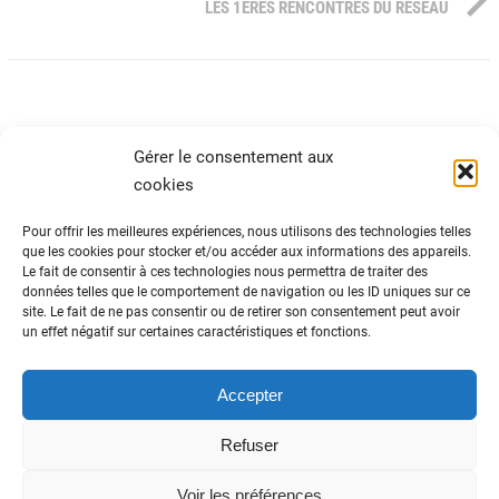
LES 1ÈRES RENCONTRES DU RÉSEAU
Gérer le consentement aux
cookies
Pour offrir les meilleures expériences, nous utilisons des technologies telles
que les cookies pour stocker et/ou accéder aux informations des appareils.
Le fait de consentir à ces technologies nous permettra de traiter des
ADN Tourisme
données telles que le comportement de navigation ou les ID uniques sur ce
site. Le fait de ne pas consentir ou de retirer son consentement peut avoir
Fédération nationale des organismes
un effet négatif sur certaines caractéristiques et fonctions.
institutionnels de tourisme
82 avenue du Maine – 75014 Paris
01 44 11 10 30
Accepter
Refuser
Données personnelles
-
Politique cookies
-
Voir les préférences