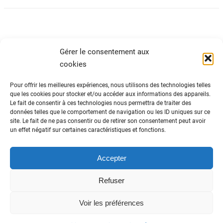
Gérer le consentement aux
cookies
Pour offrir les meilleures expériences, nous utilisons des technologies telles
que les cookies pour stocker et/ou accéder aux informations des appareils.
Le fait de consentir à ces technologies nous permettra de traiter des
ADN Tourisme
données telles que le comportement de navigation ou les ID uniques sur ce
site. Le fait de ne pas consentir ou de retirer son consentement peut avoir
Fédération nationale des organismes
un effet négatif sur certaines caractéristiques et fonctions.
institutionnels de tourisme
82 avenue du Maine – 75014 Paris
01 44 11 10 30
Accepter
Refuser
Données personnelles
-
Politique cookies
-
Voir les préférences
Mentions légales
-
Cookies RGPD
-
Contactez-
nous
Vers le haut