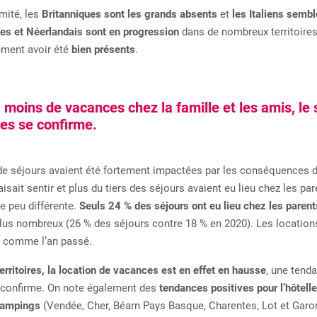
mité, les
Britanniques sont les grands absents
et
les Italiens sembl
es et Néerlandais sont en progression
dans de nombreux territoire
ment avoir été
bien présents
.
moins de vacances chez la famille et les amis, le
es se confirme.
 de séjours avaient été fortement impactées par les conséquences d
isait sentir et plus du tiers des séjours avaient eu lieu chez les pa
ue peu différente.
Seuls 24 % des séjours ont eu lieu chez les parent
 plus nombreux (26 % des séjours contre 18 % en 2020). Les locatio
s, comme l’an passé.
erritoires, la location de vacances est en effet en hausse
, une tend
se confirme. On note également des
tendances positives pour l’hôtelle
 campings
(Vendée, Cher, Béarn Pays Basque, Charentes, Lot et Garo