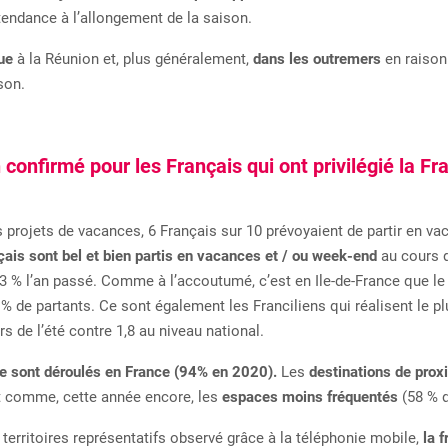
 tendance à l’allongement de la saison.
que
à la Réunion et, plus généralement,
dans les outremers
en raison 
son.
confirmé pour les Français qui ont privilégié la Fr
s projets de vacances, 6 Français sur 10 prévoyaient de partir en va
ais sont bel et bien partis en vacances
et / ou week-end
au cours d
 53 % l’an passé. Comme à l’accoutumé, c’est en Ile-de-France que le 
% de partants. Ce sont également les Franciliens qui réalisent le pl
 de l’été contre 1,8 au niveau national.
e sont déroulés en France (94% en 2020).
Les
destinations de prox
ut comme, cette année encore, les
espaces moins fréquentés
(58 % d
 territoires représentatifs observé grâce à la téléphonie mobile,
la f