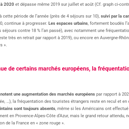
e à 2020
et dépasse même 2019 sur juillet et août (Cf. graph ci-cont
à cette période de l’année (près de 4 séjours sur 10),
suivi par la c
0, continue à progresser.
Les espaces urbains
, fortement boudés l’
 séjours contre 18 % l’an passé), avec notamment une fréquentatio
este très en retrait par rapport à 2019), ou encore en Auvergne-Rhô
s ».
ue de certains marchés européens, la fréquentatio
s notent une augmentation des marchés européens
par rapport à 202
ée, …), la fréquentation des touristes étrangers reste en recul et en
ntains sont toujours absents
, même si les Américains ont effectué 
ment en Provence-Alpes-Côte d’Azur, mais le grand retour attendu, 
tion de la France en « zone rouge ».