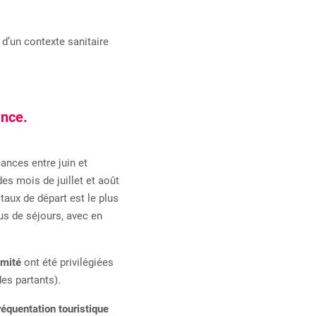
d’un contexte sanitaire
ance.
cances entre juin et
es mois de juillet et août
taux de départ est le plus
us de séjours, avec en
imité
ont été privilégiées
es partants).
réquentation touristique