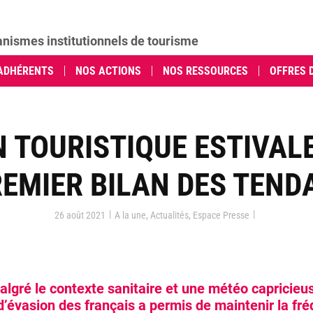
anismes institutionnels de tourisme
ADHÉRENTS
NOS ACTIONS
NOS RESSOURCES
OFFRES 
 TOURISTIQUE ESTIVALE
REMIER BILAN DES TEND
|
|
26 août 2021
A la une
,
Actualités
,
Espace Presse
lgré le contexte sanitaire et une météo capricieu
d’évasion des français a permis de maintenir la fr