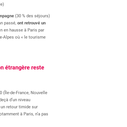
re)
ampagne
(30 % des séjours)
an passé,
ont retrouvé un
n en hausse à Paris par
ne-Alpes où « le tourisme
n étrangère reste
0 (Île-de-France, Nouvelle
 deçà d’un niveau
un retour timide sur
notamment à Paris, n’a pas