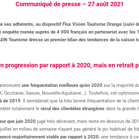
Communiqué de presse – 27 août 2021
e ses adhérents, au dispositif Flux Vision Tourisme Orange (suivi de
ne enquête menée auprès de 4 000 français en partenariat avec les
ADN Tourisme dresse un premier bilan des tendances de la saison to
n progression par rapport à 2020, mais en retrait p
 annoncent
une fréquentation meilleure qu’en 2020
sur la majorité du
A, Occitanie, Savoie, Nouvelle-Aquitaine…). Toutefois, cet optimism
çà de 2019
. Il semblerait que la très bonne fréquentation de la clie
ombler totalement le
recul des clientèles étrangères
dans la grande m
eur que juin 2020
jugé très décevant, mais reste en dessous de 20
 juillet en milieu de semaine n’ayant pas généré le pic habituel de 
noncé majoritairement stable par rapport à 2020
, une tendance à co