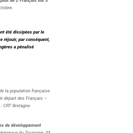
:
plus de 2 Français sur 5
ctobre.
nt été dissipées par le
e réjouir, par conséquent,
angères a pénalisé
de la population française
de départ des Français –
 : CRT Bretagne.
ces de développement
Régionaux du Tourisme, 34