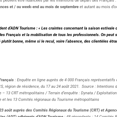
s peuvent être nuancées par les intentions de départ des Français 
cances et / ou week-end au mois de septembre
et autant au mois d’o
dent d’ADN Tourisme : « Les craintes concernant la saison estivale o
des Français et la mobilisation de tous les professionnels. On peut s
é plutôt bonne, même si le recul, voire l’absence, des clientèles étr
Français
: Enquête en ligne auprès de 4 000 Français représentatifs 
S, région de résidence, du 17 au 24 août 2021. Source : Intentions 
 13 CRT métropolitains / Terrain d’enquête : Dynata / Exploitation
 et les 13 Comités régionaux du Tourisme métropolitains
u 23 août auprès des Comités Régionaux du Tourisme (CRT) et Agen
ales (ADT) adhérents d’ADN Tourisme
: 48 répondants : 14 Comités 