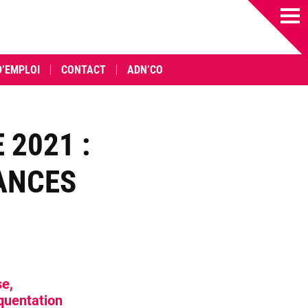
D’EMPLOI
CONTACT
ADN’CO
 2021 :
ANCES
se,
équentation