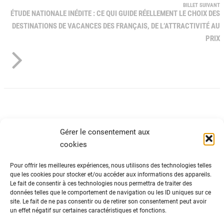
BILLET SUIVANT
ÉTUDE NATIONALE INÉDITE : CE QUI GUIDE RÉELLEMENT LE CHOIX DES
DESTINATIONS DE VACANCES DES FRANÇAIS, DE L’ATTRACTIVITÉ AU
PRIX
Gérer le consentement aux
cookies
Pour offrir les meilleures expériences, nous utilisons des technologies telles
que les cookies pour stocker et/ou accéder aux informations des appareils.
Le fait de consentir à ces technologies nous permettra de traiter des
ADN Tourisme
données telles que le comportement de navigation ou les ID uniques sur ce
Fédération nationale des organismes
site. Le fait de ne pas consentir ou de retirer son consentement peut avoir
un effet négatif sur certaines caractéristiques et fonctions.
institutionnels de tourisme
82 avenue du Maine – 75014 Paris