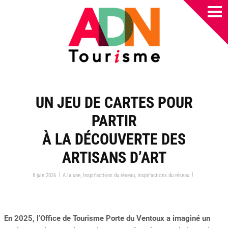
UN JEU DE CARTES POUR
PARTIR
À LA DÉCOUVERTE DES
ARTISANS D’ART
|
|
8 juin 2026
A la une
,
Inspir'actions du réseau
,
Inspir'actions du réseau
En 2025, l’Office de Tourisme Porte du Ventoux a imaginé un