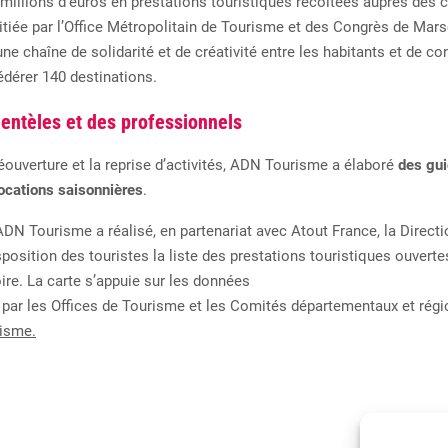
millions
d’euros
en
prestations
touristiques
récoltées
auprès
des
c
itiée
par
l’Office
Métropolitain
de
Tourisme
et
des
Congrès de Marse
une
chaîne
de
solidarité
et
de
créativité
entre
les
habitants
et
de
con
édérer
140
destinations
.
entèles et des professionnels
ouverture et la reprise d’activités,
ADN Tourisme a
élaboré
des gui
locations saisonnières
.
ADN Tourisme a réalisé, en partenariat avec
Atout France, la Directi
position des touristes la liste des prestations touristiques ouvert
ire.
La carte
s’appuie sur les données
par
les
Offices
de
Tourisme
et
les
Comités
départementaux
et
régi
isme
.