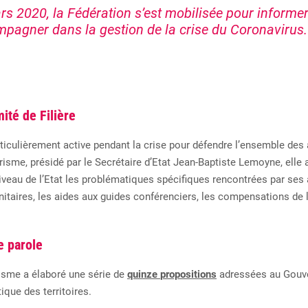
rs 2020, l
a Fédération s
’
e
st
mobilis
ée
pour
informer
mpagner dans la gestion de la crise du Coronavirus.
ité de Filière
iculièrement active pendant la crise pour défendre l’ensemble des 
risme
, présidé par le Secrétaire d’Etat
Jean-Baptiste Lemoyne
, elle 
iveau
de
l’Etat
les
problématiques
spécifiques
rencontrées
par
ses 
anitaires, les aides aux guides conférenciers, les compensations de 
e parole
isme a élaboré une série de
quinze
propositions
adressées au Gouve
tique des territoires.