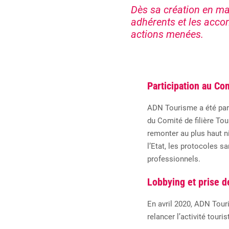
Dès sa création en ma
adhérents et les acco
actions menées.
Participation au Com
ADN Tourisme a été part
du
C
omité de filière
Tou
remonter
au
plus
haut
n
l’Etat, les protocoles s
professionnels.
Lobbying et prise d
En avril 2020, ADN Tour
relancer l’activité touris