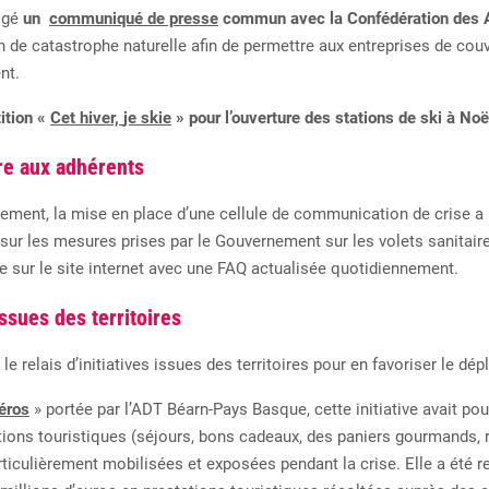
igé
un
communiqué de presse
commun avec la Confédération des 
on de catastrophe
naturelle
afin
de
permettre
aux
entreprises
de
couv
nt.
ition
«
Cet
hiver,
je
skie
»
pour
l’ouverture
des stations
de
ski
à Noë
re aux adhérents
nement, la mise en place d’une
cellule
de communication de crise
a
sur
les
mesures
prises
par
le
Gouvernement
sur
les
volets
sanitair
ce
sur le site internet avec une FAQ actualisée quotidiennement.
issues des territoires
e relais d’initiatives issu
es des territoires pour en favoriser le dé
éros
»
p
ortée par l’ADT Béarn-Pays Basque
, cette initiative
avait
po
tions
touristiques
(séjours,
bons
cadeaux,
des
paniers
gourmands, r
rticulièrement
mobilisées
et
exposées
pendant
la
crise
. Elle a
été r