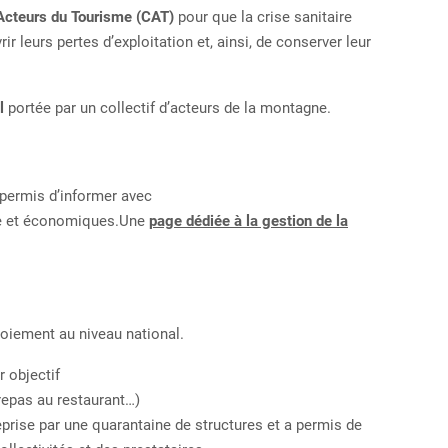
Acteurs du Tourisme (CAT)
pour que
la crise sanitaire
rir
leurs
pertes d’exploitation et, ainsi, de conserver leur
l
portée
par
un
collectif d’acteurs de la montagne.
 permis d’informer avec
e
et
économiques.
Une
page dédiée à la gestion de la
ploiement au niveau national.
ur
objectif
epas au restaurant…)
epris
e
par une quarantaine de structures et a permis de