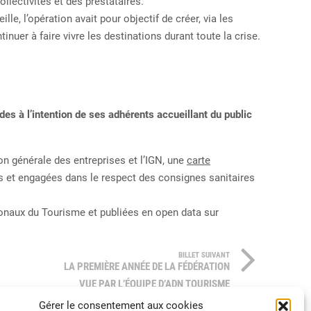
ollectivités
et
des
prestataires.
ille
,
l’opération avait pour objectif de créer, via les
tinuer
à
faire
vivre
les
destinations
durant
toute
la
crise.
des à l’intention de ses adhérents accueillant du public
on générale des entreprises et l’IGN
,
une
carte
es et engagées dans le respect des consignes sanitaires
onaux
du
Tourisme
et publiées en open data sur
BILLET SUIVANT
LA PREMIÈRE ANNÉE DE LA FÉDÉRATION
VUE PAR L’ÉQUIPE D’ADN TOURISME
Gérer le consentement aux cookies