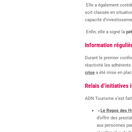
Elle a également coréd
soit classée en situati
capacité
d’investisseme
Enfin, elle a signé la
pét
Information réguliè
Durant le premier confi
réactivité
les
adhérents
crise
a été mise en pla
Relais d’initiatives 
ADN Tourisme s’est fait l
«
Le Repos des H
d’offrir
des
presta
aux
personnes
pa