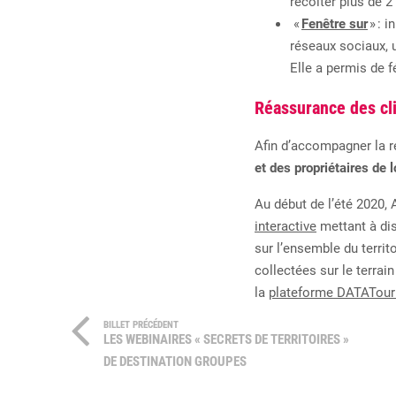
récolter
p
lus
de
2
«
Fenêtre sur
» :
i
n
réseaux
sociaux,
Elle
a
permis
de
f
Réassurance des cli
Afin d’accompagner la ré
et des propriétaires de 
Au début de l’été 2020,
interactive
met
tant
à dis
sur l’ensemble du territo
collectées
sur
le
terrain
la
plateforme
DATATour
BILLET PRÉCÉDENT
LES WEBINAIRES « SECRETS DE TERRITOIRES »
DE DESTINATION GROUPES