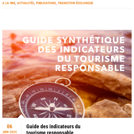
A LA UNE
,
ACTUALITÉS
,
PUBLICATIONS
,
TRANSITION ÉCOLOGIQUE
06
Guide des indicateurs du
tourisme responsable
JUIN 2024