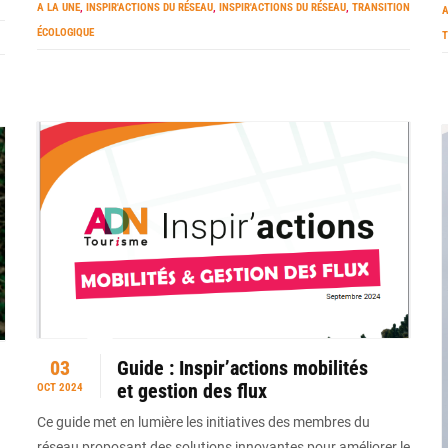
A LA UNE
,
INSPIR'ACTIONS DU RÉSEAU
,
INSPIR'ACTIONS DU RÉSEAU
,
TRANSITION
A
ÉCOLOGIQUE
T
03
Guide : Inspir’actions mobilités
et gestion des flux
OCT 2024
Ce guide met en lumière les initiatives des membres du
réseau proposant des solutions innovantes pour améliorer le