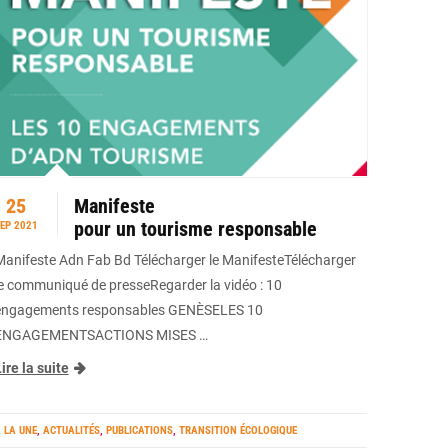
25
Manifeste
pour un tourisme responsable
EP 2021
Manifeste Adn Fab Bd Télécharger le ManifesteTélécharger
le communiqué de presseRegarder la vidéo : 10
engagements responsables GENÈSELES 10
ENGAGEMENTSACTIONS MISES …
ire la suite
 LA UNE
,
ACTUALITÉS
,
PUBLICATIONS
,
TRANSITION ÉCOLOGIQUE