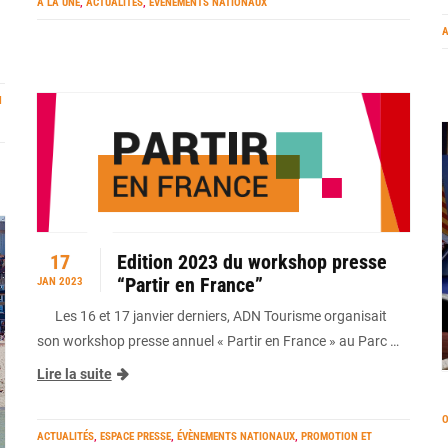
A LA UNE
,
ACTUALITÉS
,
ÉVÈNEMENTS NATIONAUX
A
N
17
Edition 2023 du workshop presse
“Partir en France”
JAN 2023
Les 16 et 17 janvier derniers, ADN Tourisme organisait
son workshop presse annuel « Partir en France » au Parc …
Lire la suite
O
ACTUALITÉS
,
ESPACE PRESSE
,
ÉVÈNEMENTS NATIONAUX
,
PROMOTION ET