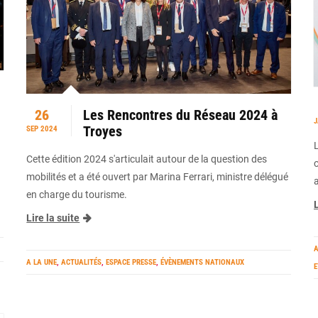
26
Les Rencontres du Réseau 2024 à
J
Troyes
SEP 2024
Cette édition 2024 s'articulait autour de la question des
mobilités et a été ouvert par Marina Ferrari, ministre délégué
en charge du tourisme.
L
Lire la suite
A
A LA UNE
,
ACTUALITÉS
,
ESPACE PRESSE
,
ÉVÈNEMENTS NATIONAUX
E